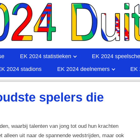
se
EK 2024 statistieken
EK 2024 speelsch
EK 2024 stadions
EK 2024 deelnemers
EK 
oudste spelers die
en, waarbij talenten van jong tot oud hun krachten
t alleen uit naar de spannende wedstrijden, maar ook