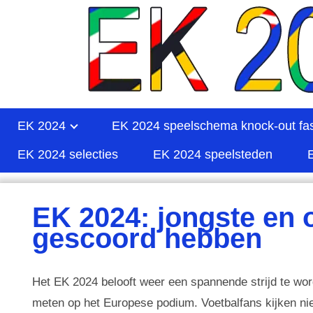
EK 2024
EK 2024 speelschema knock-out fa
EK 2024 selecties
EK 2024 speelsteden
EK 2024: jongste en 
gescoord hebben
Het EK 2024 belooft weer een spannende strijd te word
meten op het Europese podium. Voetbalfans kijken nie