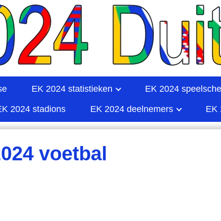
se
EK 2024 statistieken
EK 2024 speelsch
EK 2024 stadions
EK 2024 deelnemers
EK 
024 voetbal