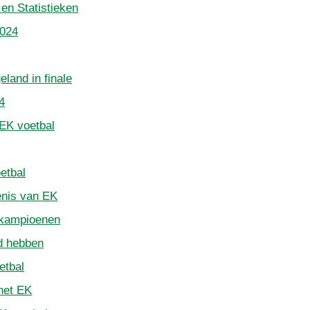
en Statistieken
2024
land in finale
4
 EK voetbal
etbal
enis van EK
 kampioenen
rd hebben
etbal
het EK