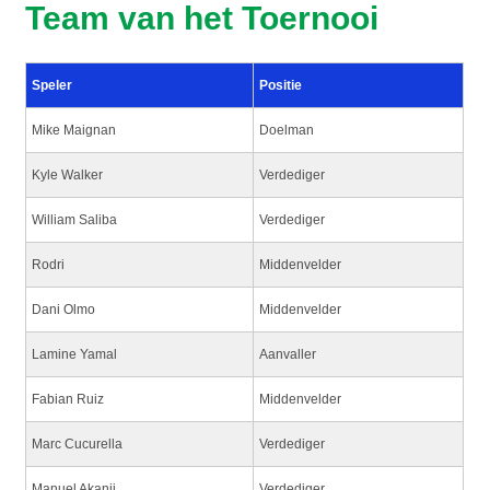
Team van het Toernooi
Speler
Positie
Mike Maignan
Doelman
Kyle Walker
Verdediger
William Saliba
Verdediger
Rodri
Middenvelder
Dani Olmo
Middenvelder
Lamine Yamal
Aanvaller
Fabian Ruiz
Middenvelder
Marc Cucurella
Verdediger
Manuel Akanji
Verdediger