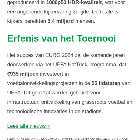
geproduceerd in
1080p50 HDR-kwaliteit
, wat voor
een ongekende kijkervaring zorgde. De totale tv-
kijkers bereikten
5,4 miljard
mensen.
Erfenis van het Toernooi
Het succes van EURO 2024 zal de komende jaren
doorwerken via het UEFA HatTrick-programma, dat
€935 miljoen
investeert in
voetbalontwikkelingsprojecten in de
55 lidstaten
van
UEFA. Dit geld zal worden gebruikt voor
infrastructuur, ontwikkeling van grassroots voetbal en
technologische innovaties in de stadions.
Lees alle nieuws »
Gepubliceerd op: 08-09-2024 08:20 | Bijgewerkt op: 08-09-2024 | Door: