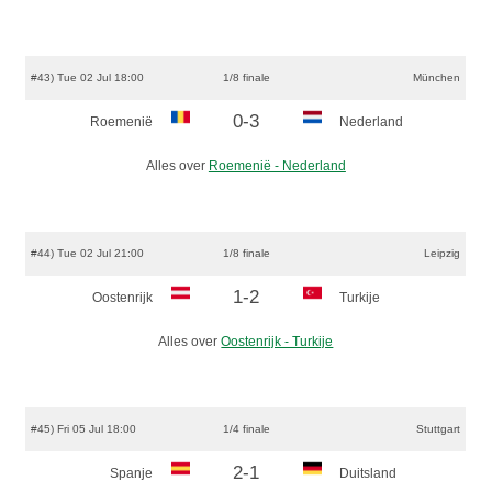
#43) Tue 02 Jul 18:00
1/8 finale
München
0-3
Roemenië
Nederland
Alles over
Roemenië - Nederland
#44) Tue 02 Jul 21:00
1/8 finale
Leipzig
1-2
Oostenrijk
Turkije
Alles over
Oostenrijk - Turkije
#45) Fri 05 Jul 18:00
1/4 finale
Stuttgart
2-1
Spanje
Duitsland