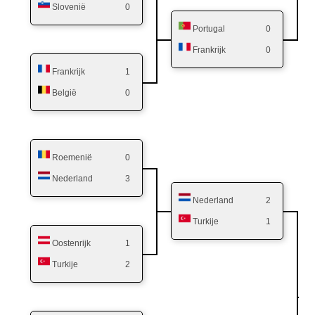
Slovenië
0
Portugal
0
Frankrijk
0
Frankrijk
1
België
0
Roemenië
0
Nederland
3
Nederland
2
Turkije
1
Oostenrijk
1
Turkije
2