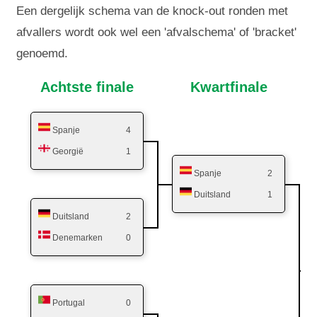
Een dergelijk schema van de knock-out ronden met
afvallers wordt ook wel een 'afvalschema' of 'bracket'
genoemd.
Achtste finale
Kwartfinale
Spanje
4
Georgië
1
Spanje
2
Duitsland
1
Duitsland
2
Denemarken
0
Portugal
0