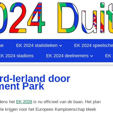
se
EK 2024 statistieken
EK 2024 speelsch
EK 2024 stadions
EK 2024 deelnemers
EK 
d-Ierland door
ment Park
jdens het
EK 2028
is nu officieel van de baan. Het plan
r te krijgen voor het Europees Kampioenschap bleek