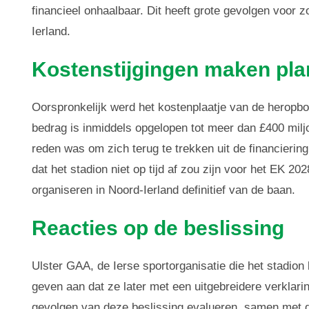
financieel onhaalbaar. Dit heeft grote gevolgen voor 
Ierland.
Kostenstijgingen maken pla
Oorspronkelijk werd het kostenplaatje van de heropb
bedrag is inmiddels opgelopen tot meer dan £400 miljo
reden was om zich terug te trekken uit de financiering
dat het stadion niet op tijd af zou zijn voor het EK 202
organiseren in Noord-Ierland definitief van de baan.
Reacties op de beslissing
Ulster GAA, de Ierse sportorganisatie die het stadion 
geven aan dat ze later met een uitgebreidere verklari
gevolgen van deze beslissing evalueren, samen met 