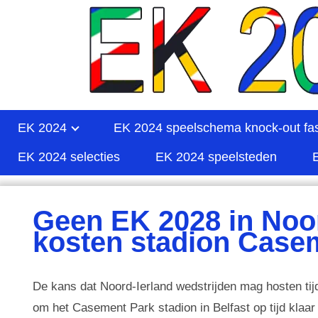
EK 2024
EK 2024 speelschema knock-out fa
EK 2024 selecties
EK 2024 speelsteden
Geen EK 2028 in Noor
kosten stadion Case
De kans dat Noord-Ierland wedstrijden mag hosten ti
om het Casement Park stadion in Belfast op tijd klaa