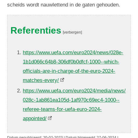
scheids wordt nauwlettend in de gaten gehouden.
Referenties
[verbergen]
https://www.uefa.com/euro2024/news/028e-
1b1d066c64b8-306df0b0dfcf-1000--which-
officials-are-in-charge-of-the-euro-2024-
matches-every/
https://www.uefa.com/euro2024/media/news/
028c-1ab861ea105d-1af970c69ec4-1000--
referee-teams-for-uefa-euro-2024-
appointed/
Datum gepubliceerd:
20-02-2023 | Datum bijgewerkt:
27-06-2024 |