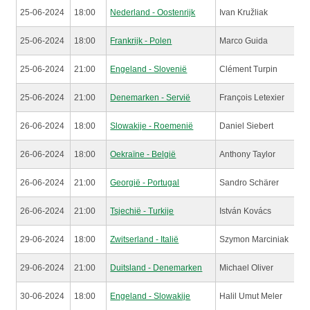
25-06-2024
18:00
Nederland - Oostenrijk
Ivan Kružliak
25-06-2024
18:00
Frankrijk - Polen
Marco Guida
25-06-2024
21:00
Engeland - Slovenië
Clément Turpin
25-06-2024
21:00
Denemarken - Servië
François Letexier
26-06-2024
18:00
Slowakije - Roemenië
Daniel Siebert
26-06-2024
18:00
Oekraïne - België
Anthony Taylor
26-06-2024
21:00
Georgië - Portugal
Sandro Schärer
26-06-2024
21:00
Tsjechië - Turkije
István Kovács
29-06-2024
18:00
Zwitserland - Italië
Szymon Marciniak
29-06-2024
21:00
Duitsland - Denemarken
Michael Oliver
30-06-2024
18:00
Engeland - Slowakije
Halil Umut Meler