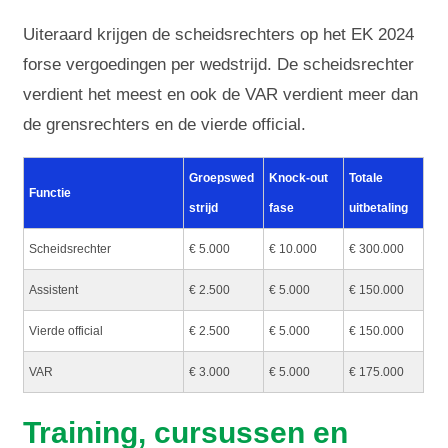
Uiteraard krijgen de scheidsrechters op het EK 2024
forse vergoedingen per wedstrijd. De scheidsrechter
verdient het meest en ook de VAR verdient meer dan
de grensrechters en de vierde official.
Groepswed
Knock-out
Totale
Functie
strijd
fase
uitbetaling
Scheidsrechter
€ 5.000
€ 10.000
€ 300.000
Assistent
€ 2.500
€ 5.000
€ 150.000
Vierde official
€ 2.500
€ 5.000
€ 150.000
VAR
€ 3.000
€ 5.000
€ 175.000
Training, cursussen en