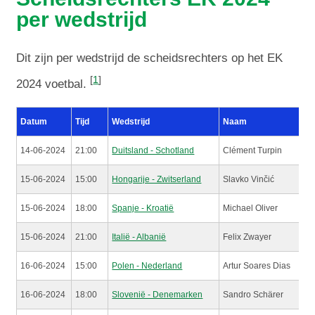
per wedstrijd
Dit zijn per wedstrijd de scheidsrechters op het EK
[
1
]
2024 voetbal.
Datum
Tijd
Wedstrijd
Naam
14-06-2024
21:00
Duitsland - Schotland
Clément Turpin
15-06-2024
15:00
Hongarije - Zwitserland
Slavko Vinčić
15-06-2024
18:00
Spanje - Kroatië
Michael Oliver
15-06-2024
21:00
Italië - Albanië
Felix Zwayer
16-06-2024
15:00
Polen - Nederland
Artur Soares Dias
16-06-2024
18:00
Slovenië - Denemarken
Sandro Schärer