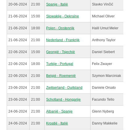
20-06-2024
21:00
Spanje - Italië
Slavko Vinčić
21-06-2024
15:00
Slowakije - Oekraïne
Michael Oliver
21-06-2024
18:00
Polen - Oostenrijk
Halil Umut Meler
21-06-2024
21:00
Nederland - Frankrijk
Anthony Taylor
22-06-2024
15:00
Georgië - Tsjechië
Daniel Siebert
22-06-2024
18:00
Turkije - Portugal
Felix Zwayer
22-06-2024
21:00
België - Roemenië
Szymon Marciniak
23-06-2024
21:00
Zwitserland - Duitsland
Daniele Orsato
23-06-2024
21:00
Schotland - Hongarije
Facundo Tello
24-06-2024
21:00
Albanië - Spanje
Glenn Nyberg
24-06-2024
21:00
Kroatië - Italië
Danny Makkelie