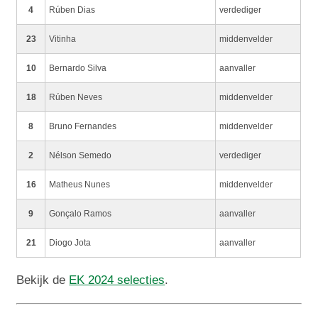
4
Rúben Dias
verdediger
23
Vitinha
middenvelder
10
Bernardo Silva
aanvaller
18
Rúben Neves
middenvelder
8
Bruno Fernandes
middenvelder
2
Nélson Semedo
verdediger
16
Matheus Nunes
middenvelder
9
Gonçalo Ramos
aanvaller
21
Diogo Jota
aanvaller
Bekijk de
EK 2024 selecties
.