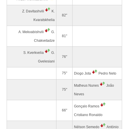
Z. Davitashvili
K.
82"
Kvaratskhelia
A. Mekvabishvili
G.
81"
Chakvetadze
S. Kverkvelia
G.
76"
Gvelesiani
75"
Diogo Jota
Pedro Neto
Matheus Nunes
João
75"
Neves
Gonçalo Ramos
66"
Cristiano Ronaldo
Nélson Semedo
António