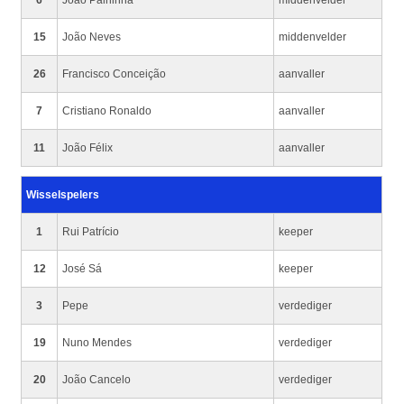
6
João Palhinha
middenvelder
15
João Neves
middenvelder
26
Francisco Conceição
aanvaller
7
Cristiano Ronaldo
aanvaller
11
João Félix
aanvaller
Wisselspelers
1
Rui Patrício
keeper
12
José Sá
keeper
3
Pepe
verdediger
19
Nuno Mendes
verdediger
20
João Cancelo
verdediger