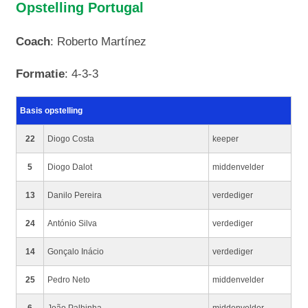
Opstelling Portugal
Coach
: Roberto Martínez
Formatie
: 4-3-3
Basis opstelling
22
Diogo Costa
keeper
5
Diogo Dalot
middenvelder
13
Danilo Pereira
verdediger
24
António Silva
verdediger
14
Gonçalo Inácio
verdediger
25
Pedro Neto
middenvelder