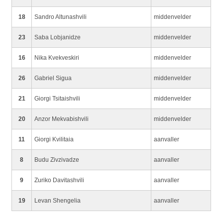
18
Sandro Altunashvili
middenvelder
23
Saba Lobjanidze
middenvelder
16
Nika Kvekveskiri
middenvelder
26
Gabriel Sigua
middenvelder
21
Giorgi Tsitaishvili
middenvelder
20
Anzor Mekvabishvili
middenvelder
11
Giorgi Kvilitaia
aanvaller
8
Budu Zivzivadze
aanvaller
9
Zuriko Davitashvili
aanvaller
19
Levan Shengelia
aanvaller