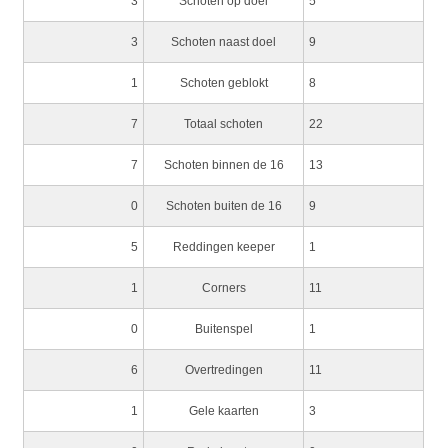
3
Schoten op doel
5
3
Schoten naast doel
9
1
Schoten geblokt
8
7
Totaal schoten
22
7
Schoten binnen de 16
13
0
Schoten buiten de 16
9
5
Reddingen keeper
1
1
Corners
11
0
Buitenspel
1
6
Overtredingen
11
1
Gele kaarten
3