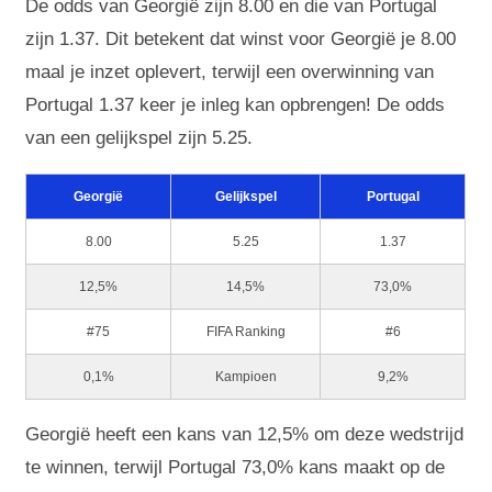
De odds van Georgië zijn 8.00 en die van Portugal
zijn 1.37. Dit betekent dat winst voor Georgië je 8.00
maal je inzet oplevert, terwijl een overwinning van
Portugal 1.37 keer je inleg kan opbrengen! De odds
van een gelijkspel zijn 5.25.
Georgië
Gelijkspel
Portugal
8.00
5.25
1.37
12,5%
14,5%
73,0%
#75
FIFA Ranking
#6
0,1%
Kampioen
9,2%
Georgië heeft een kans van 12,5% om deze wedstrijd
te winnen, terwijl Portugal 73,0% kans maakt op de