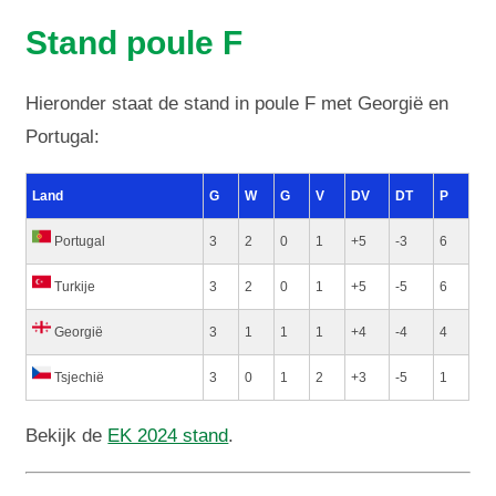
Stand poule F
Hieronder staat de stand in poule F met Georgië en
Portugal:
Land
G
W
G
V
DV
DT
P
Portugal
3
2
0
1
+5
-3
6
Turkije
3
2
0
1
+5
-5
6
Georgië
3
1
1
1
+4
-4
4
Tsjechië
3
0
1
2
+3
-5
1
Bekijk de
EK 2024 stand
.