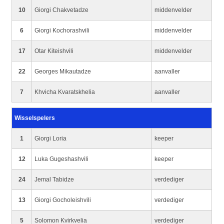
10
Giorgi Chakvetadze
middenvelder
6
Giorgi Kochorashvili
middenvelder
17
Otar Kiteishvili
middenvelder
22
Georges Mikautadze
aanvaller
7
Khvicha Kvaratskhelia
aanvaller
Wisselspelers
1
Giorgi Loria
keeper
12
Luka Gugeshashvili
keeper
24
Jemal Tabidze
verdediger
13
Giorgi Gocholeishvili
verdediger
5
Solomon Kvirkvelia
verdediger