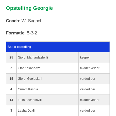
Opstelling Georgië
Coach
: W. Sagnol
Formatie
: 5-3-2
Basis opstelling
25
Giorgi Mamardashvili
keeper
2
Otar Kakabadze
middenvelder
15
Giorgi Gvelesiani
verdediger
4
Guram Kashia
verdediger
14
Luka Lochoshvili
middenvelder
3
Lasha Dvali
verdediger