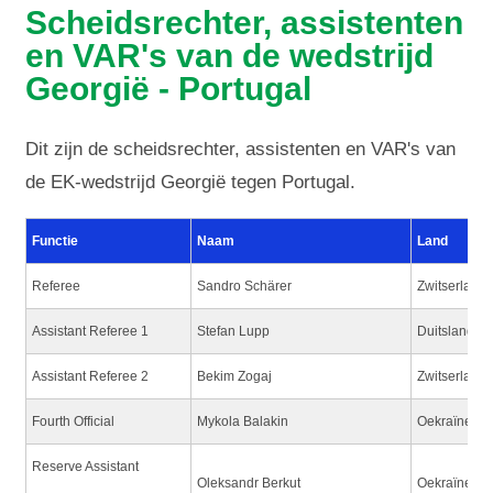
Scheidsrechter, assistenten
en VAR's van de wedstrijd
Georgië - Portugal
Dit zijn de scheidsrechter, assistenten en VAR's van
de EK-wedstrijd Georgië tegen Portugal.
Functie
Naam
Land
Referee
Sandro Schärer
Zwitserland
Assistant Referee 1
Stefan Lupp
Duitsland
Assistant Referee 2
Bekim Zogaj
Zwitserland
Fourth Official
Mykola Balakin
Oekraïne
Reserve Assistant
Oleksandr Berkut
Oekraïne