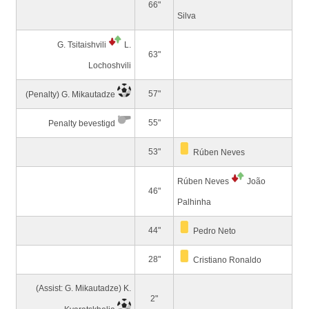
66"
Silva
G. Tsitaishvili
L.
63"
Lochoshvili
57"
(Penalty)
G. Mikautadze
55"
Penalty bevestigd
53"
Rúben Neves
Rúben Neves
João
46"
Palhinha
44"
Pedro Neto
28"
Cristiano Ronaldo
(Assist: G. Mikautadze)
K.
2"