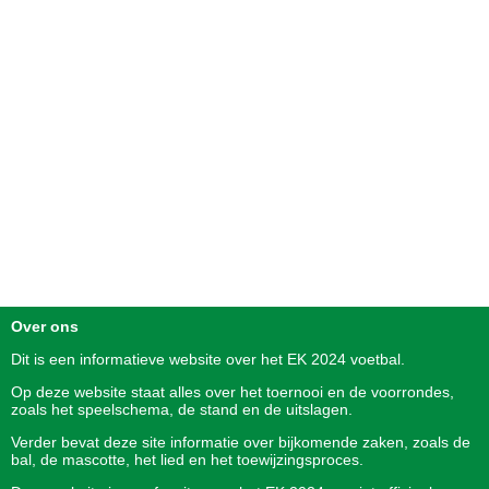
Over ons
Dit is een informatieve website over het
EK 2024
voetbal.
Op deze website staat alles over het toernooi en de voorrondes,
zoals het speelschema, de stand en de uitslagen.
Verder bevat deze site informatie over bijkomende zaken, zoals de
bal, de mascotte, het lied en het toewijzingsproces.