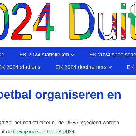
se
EK 2024 statistieken
EK 2024 speelsch
EK 2024 stadions
EK 2024 deelnemers
EK 
oetbal organiseren en
rt zal het bod officieel bij de UEFA ingediend worden
ent de
toewijzing van het EK 2024
.