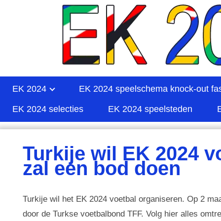
EK 2024
EK 2024 speelschema knock-out fa
EK 2024 selecties
EK 2024 speelsteden
Turkije wil EK 2024 v
zal een bod doen
Turkije wil het EK 2024 voetbal organiseren. Op 2 maa
door de Turkse voetbalbond TFF. Volg hier alles omtr