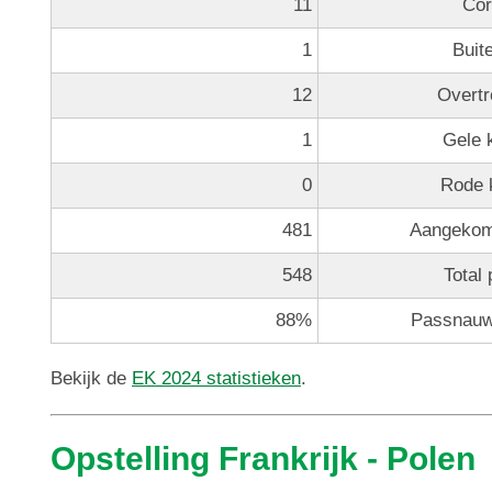
11
Cor
1
Buit
12
Overtr
1
Gele 
0
Rode 
481
Aangekom
548
Total
88%
Passnauw
Bekijk de
EK 2024 statistieken
.
Opstelling Frankrijk - Polen