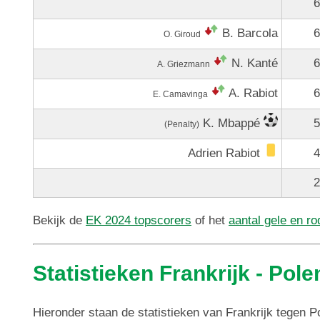
6
B. Barcola
6
O. Giroud
N. Kanté
6
A. Griezmann
A. Rabiot
6
E. Camavinga
K. Mbappé
5
(Penalty)
Adrien Rabiot
4
2
Bekijk de
EK 2024 topscorers
of het
aantal gele en r
Statistieken Frankrijk - Pole
Hieronder staan de statistieken van Frankrijk tegen P