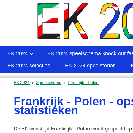
EK 2024
EK 2024 speelschema knock-out fa
EK 2024 selecties
EK 2024 speelsteden
EK 2024
Speelschema
Frankrijk - Polen
Frankrijk - Polen - op
statistieken
De EK wedstrijd
Frankrijk - Polen
wordt gespeeld op