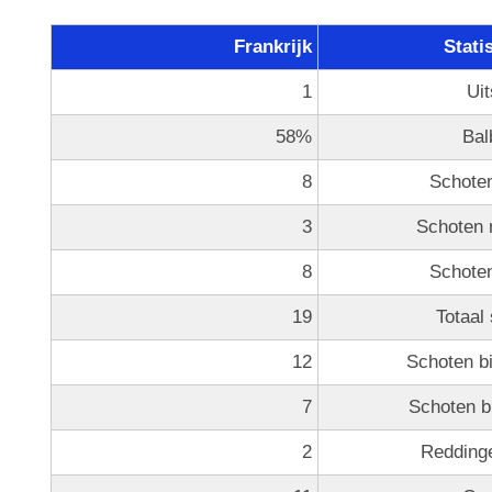
Frankrijk
Stati
1
Uit
58%
Bal
8
Schoten
3
Schoten 
8
Schoten
19
Totaal
12
Schoten b
7
Schoten b
2
Redding