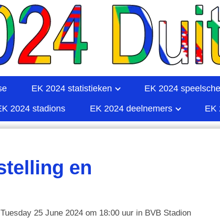
se
EK 2024 statistieken
EK 2024 speelsch
EK 2024 stadions
EK 2024 deelnemers
EK 
stelling en
 Tuesday 25 June 2024 om 18:00 uur in BVB Stadion