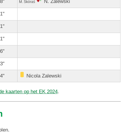
8"
N. Zalewski
M. Skóraś
1"
1"
1"
6"
3"
4"
Nicola Zalewski
ode kaarten op het EK 2024
.
n
olen.