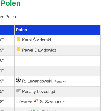
 Polen
gen Polen.
Polen
0"
Karol Świderski
9"
Paweł Dawidowicz
6"
1"
9"
R. Lewandowski
(Penalty)
5"
Penalty bevestigd
8"
S. Szymański
K. Świderski