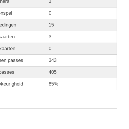
ners
3
enspel
0
edingen
15
kaarten
3
kaarten
0
en passes
343
 passes
405
keurigheid
85%