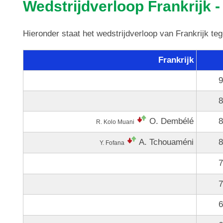
Wedstrijdverloop Frankrijk -
Hieronder staat het wedstrijdverloop van Frankrijk te
Frankrijk
9
8
O. Dembélé
8
R. Kolo Muani
A. Tchouaméni
8
Y. Fofana
7
7
6