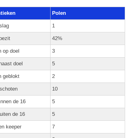
stieken
Polen
slag
1
bezit
42%
 op doel
3
naast doel
5
 geblokt
2
 schoten
10
innen de 16
5
uiten de 16
5
en keeper
7