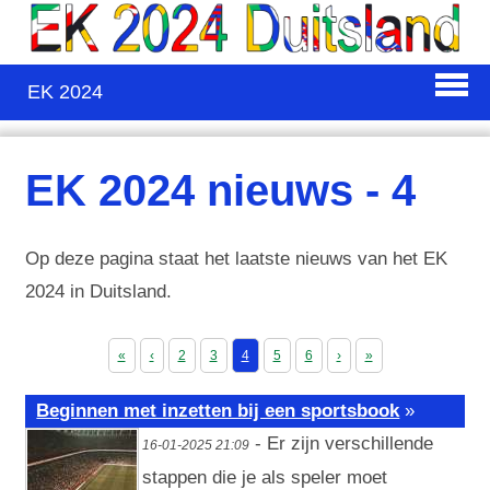
EK 2024
EK 2024 nieuws - 4
Op deze pagina staat het laatste nieuws van het EK
2024 in Duitsland.
«
‹
2
3
4
5
6
›
»
Beginnen met inzetten bij een sportsbook
»
- Er zijn verschillende
16-01-2025 21:09
stappen die je als speler moet