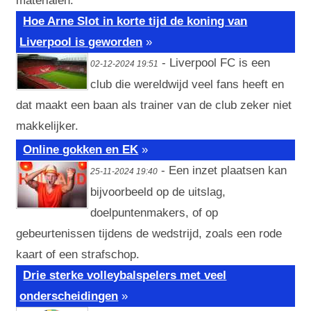
materialen.
Hoe Arne Slot in korte tijd de koning van
Liverpool is geworden
»
- Liverpool FC is een
02-12-2024 19:51
club die wereldwijd veel fans heeft en
dat maakt een baan als trainer van de club zeker niet
makkelijker.
Online gokken en EK
»
- Een inzet plaatsen kan
25-11-2024 19:40
bijvoorbeeld op de uitslag,
doelpuntenmakers, of op
gebeurtenissen tijdens de wedstrijd, zoals een rode
kaart of een strafschop.
Drie sterke volleybalspelers met veel
onderscheidingen
»