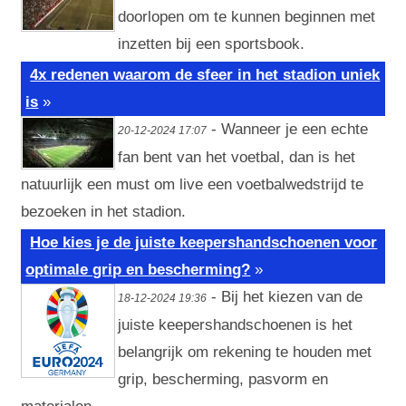
doorlopen om te kunnen beginnen met
inzetten bij een sportsbook.
4x redenen waarom de sfeer in het stadion uniek
is
»
- Wanneer je een echte
20-12-2024 17:07
fan bent van het voetbal, dan is het
natuurlijk een must om live een voetbalwedstrijd te
bezoeken in het stadion.
Hoe kies je de juiste keepershandschoenen voor
optimale grip en bescherming?
»
- Bij het kiezen van de
18-12-2024 19:36
juiste keepershandschoenen is het
belangrijk om rekening te houden met
grip, bescherming, pasvorm en