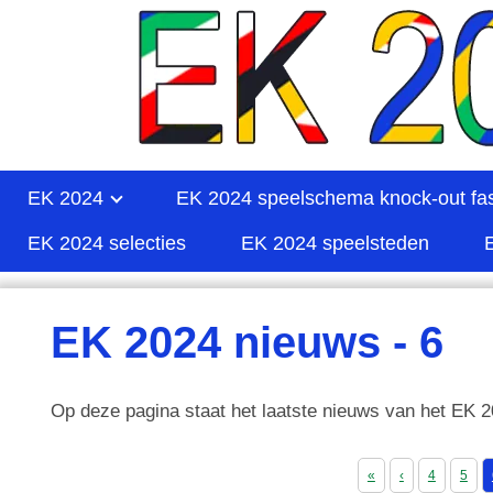
EK 2024
EK 2024 speelschema knock-out fa
EK 2024 selecties
EK 2024 speelsteden
EK 2024 nieuws - 6
Op deze pagina staat het laatste nieuws van het EK 2
«
‹
4
5