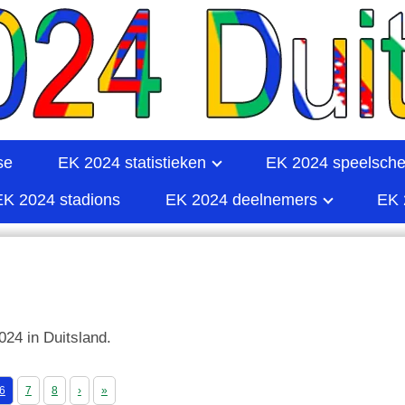
se
EK 2024 statistieken
EK 2024 speelsch
EK 2024 stadions
EK 2024 deelnemers
EK 
024 in Duitsland.
6
7
8
›
»