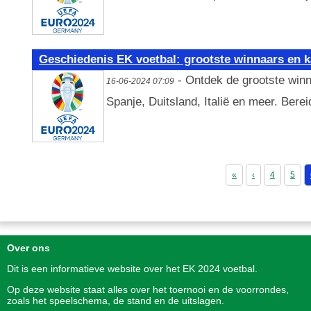
Geschiedenis EK voetbal: grootste winnaars en
- Ontdek de grootste win
16-06-2024 07:09
Spanje, Duitsland, Italië en meer. Bere
«
‹
4
5
Over ons
Dit is een informatieve website over het
EK 2024
voetbal.
Op deze website staat alles over het toernooi en de voorrondes,
zoals het speelschema, de stand en de uitslagen.