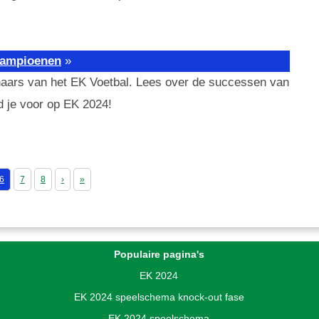
 kampioenen
»
naars van het EK Voetbal. Lees over de successen van
id je voor op EK 2024!
6
7
8
›
»
Populaire pagina's
EK 2024
EK 2024 speelschema knock-out fase
EK 2024 speelschema